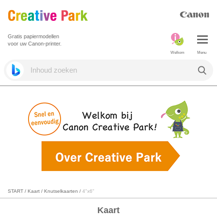
Gratis papiermodellen
voor uw Canon-printer.
Welkom
Menu
START
/
Kaart
/
Knutselkaarten
/
4"x6"
Kaart