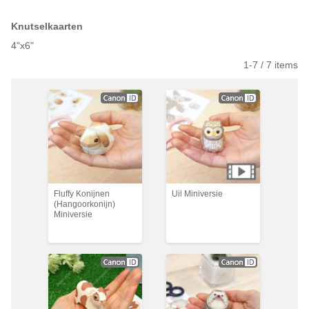
Knutselkaarten
4"x6"
1-
7
/
7
items
Fluffy Konijnen
Uil Miniversie
(Hangoorkonijn)
Miniversie