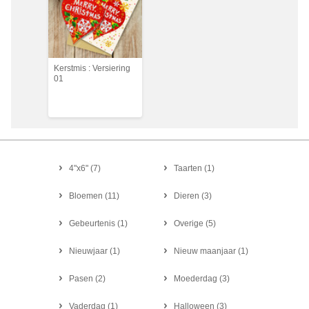
Kerstmis : Versiering
01
4"x6"
(
7
)
Taarten
(
1
)
Bloemen
(
11
)
Dieren
(
3
)
Gebeurtenis
(
1
)
Overige
(
5
)
Nieuwjaar
(
1
)
Nieuw maanjaar
(
1
)
Pasen
(
2
)
Moederdag
(
3
)
Vaderdag
(
1
)
Halloween
(
3
)