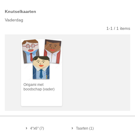
Knutselkaarten
Vaderdag
1-
1
/
1
items
Origami met
boodschap (vader)
4"x6"
(
7
)
Taarten
(
1
)