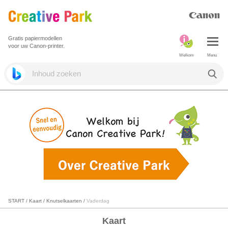
Gratis papiermodellen
voor uw Canon-printer.
Welkom
Menu
START
/
Kaart
/
Knutselkaarten
/
Vaderdag
Kaart