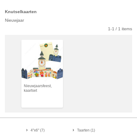
Knutselkaarten
Nieuwjaar
1-
1
/
1
items
Nieuwjaarsfeest,
kaartset
4"x6"
(
7
)
Taarten
(
1
)