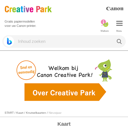
Gratis papiermodellen
voor uw Canon-printer.
Welkom
Menu
START
/
Kaart
/
Knutselkaarten
/
Nieuwjaar
Kaart