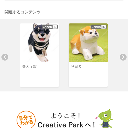
関連するコンテンツ
リカ大
柴犬（黒）
秋田犬
柴犬