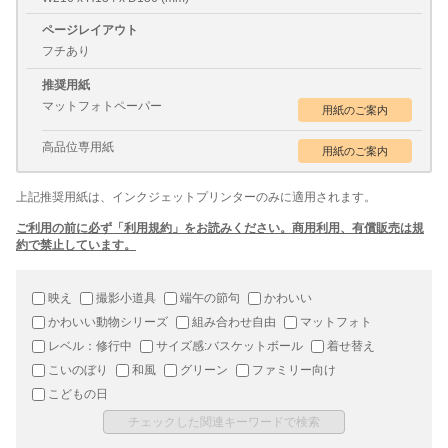
ページレイアウト
フチあり
推奨用紙
マットフォトペーパー
高品位専用紙
上記推奨用紙は、インクジェットプリンターのみに適用されます。
ご利用の前に必ず「利用規約」をお読みください。商用利用、有償販売は規
約で禁止しています。
映え
撮影小道具
端午の節句
かわいい
かわいい動物シリーズ
組み合わせ自由
マットフォト
レベル：修行中
サイズ感:バスケットボール
着せ替え
こいのぼり
和風
グリーン
ファミリー向け
こどもの日