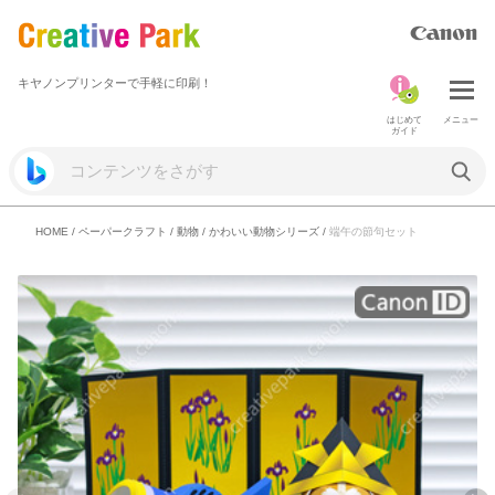
キヤノンプリンターで手軽に印刷！
はじめて
メニュー
ガイド
HOME
/
ペーパークラフト
/
動物
/
かわいい動物シリーズ
/
端午の節句セット