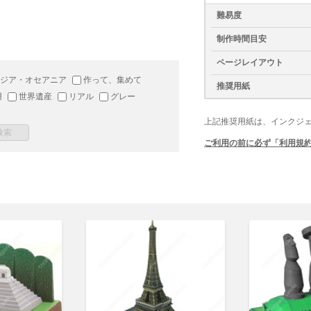
難易度
制作時間目安
ページレイアウト
ジア・オセアニア
作って、集めて
推奨用紙
用
世界遺産
リアル
グレー
上記推奨用紙は、インクジ
ご利用の前に必ず「利用規