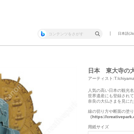
日本語(Jap
日本 東大寺の
アーティスト:
T.Ichiyam
人気の高い日本の観光名
世界遺産にも登録されて
奈良の大仏さまを見にた
線の切り方や断面の塗り
（https://creativepar
用紙サイズ