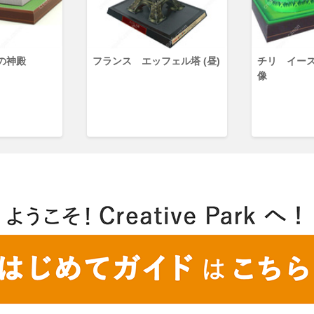
の神殿
フランス エッフェル塔 (昼)
チリ イー
像