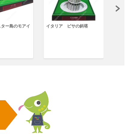
スター島のモアイ
イタリア ピサの斜塔
エジプト
ド