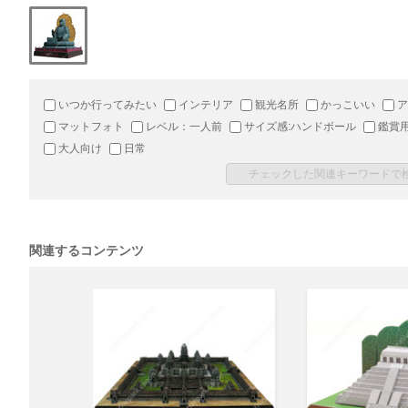
いつか行ってみたい
インテリア
観光名所
かっこいい
ア
マットフォト
レベル：一人前
サイズ感:ハンドボール
鑑賞
大人向け
日常
関連するコンテンツ