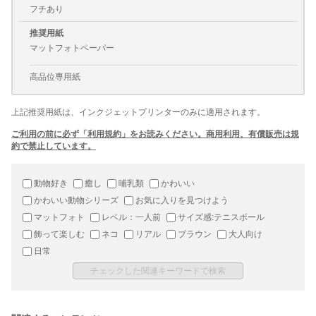
フチあり
推奨用紙
マットフォトペーパー
高品位専用紙
上記推奨用紙は、インクジェットプリンターのみに適用されます。
ご利用の前に必ず「利用規約」をお読みください。商用利用、有償販売は規
約で禁止しています。
動物好き
癒し
哺乳類
かわいい
かわいい動物シリーズ
お気に入りを見つけよう
マットフォト
レベル：一人前
サイズ感:テニスボール
飾って楽しむ
ネコ
リアル
ブラウン
大人向け
日常