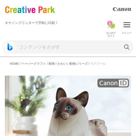
キヤノンプリンターで手軽に印刷！
はじめて
メニュー
ガイド
HOME
/
ペーパークラフト
/
動物
/
かわいい動物シリーズ
/
ラグドール