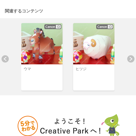
関連するコンテンツ
ーブリ
ウマ
ヒツジ
サル