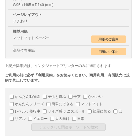
W95 x H65 x D140 (mm)
ページレイアウト
フチあり
推奨用紙
マットフォトペーパー
高品位専用紙
上記推奨用紙は、インクジェットプリンターのみに適用されます。
ご利用の前に必ず「利用規約」をお読みください。商用利用、有償販売は規
約で禁止しています。
かんたん動物園
子供と遊ぶ
干支
かわいい
かんたんシリーズ
簡単にできる
マットフォト
レベル：修行中
サイズ感:テニスボール
部屋に飾る
巳
リアル
イエロー
大人向け
日常