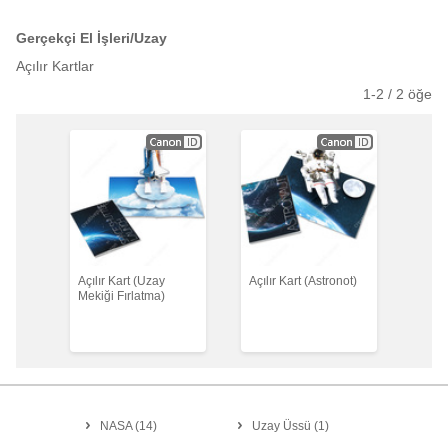
Gerçekçi El İşleri/Uzay
Açılır Kartlar
1-
2
/
2
öğe
Açılır Kart (Uzay
Açılır Kart (Astronot)
Mekiği Fırlatma)
NASA
(
14
)
Uzay Üssü
(
1
)