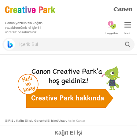
Canon yazıcınızla kağıtla
yapabileceğiniz el işlerini
ücretsiz basabilirsiniz.
Hoş geldiniz
Menü
GİRİŞ
/
Kağıt El İşi
/
Gerçekçi El İşleri/Uzay
/
Açılır Kartlar
Kağıt El İşi