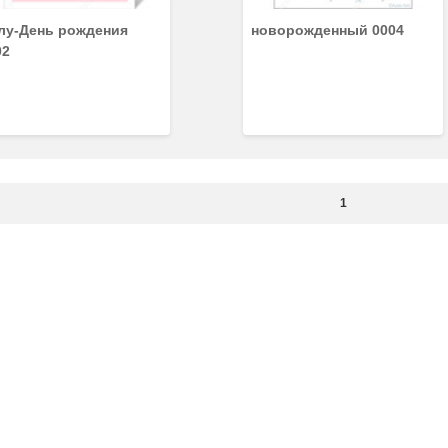
лу-День рождения
новорожденный 0004
02
1