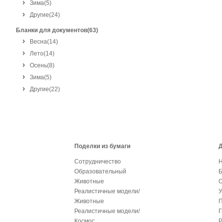
Зима
(5)
Другие
(24)
Бланки для документов(63)
Весна
(14)
Лето
(14)
Осень
(8)
Зима
(5)
Другие
(22)
Поделки из бумаги
Д
Сотрудничество
Н
Образовательный
Б
Животные
О
Реалистичные модели/
У
Животные
П
Реалистичные модели/
Космос
Р