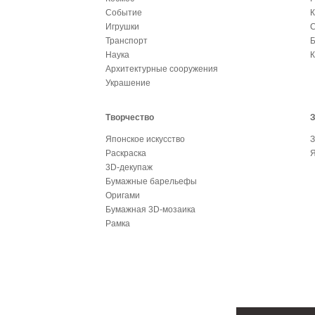
Событие
К
Игрушки
С
Транспорт
Б
Наука
К
Архитектурные сооружения
Украшение
Творчество
Японское искусство
З
Раскраска
Я
3D-декупаж
Бумажные барельефы
Оригами
Бумажная 3D-мозаика
Рамка