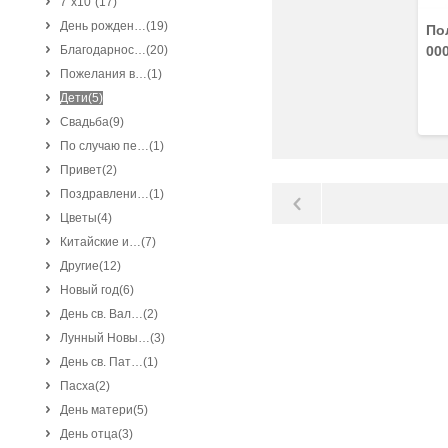
7"x10"
(17)
День рожден…
(19)
По
Благодарнос…
(20)
00
Пожелания в…
(1)
Дети
(5)
Свадьба
(9)
По случаю пе…
(1)
Привет
(2)
Поздравлени…
(1)
Цветы
(4)
Китайские и…
(7)
Другие
(12)
Новый год
(6)
День св. Вал…
(2)
Лунный Новы…
(3)
День св. Пат…
(1)
Пасха
(2)
День матери
(5)
День отца
(3)