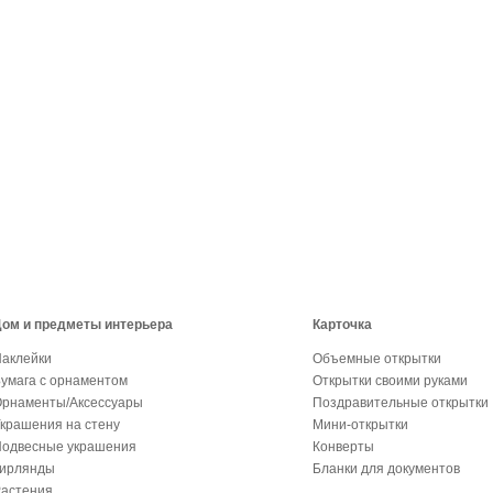
ом и предметы интерьера
Карточка
аклейки
Объемные открытки
умага с орнаментом
Открытки своими руками
рнаменты/Аксессуары
Поздравительные открытки
крашения на стену
Мини-открытки
одвесные украшения
Конверты
Гирлянды
Бланки для документов
астения