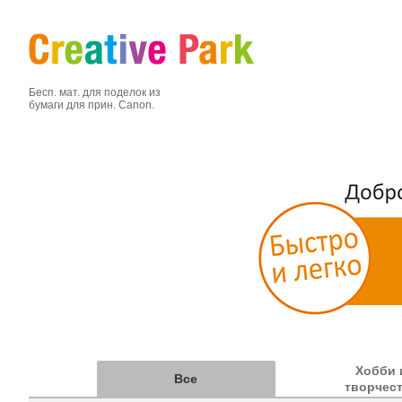
Бесп. мат. для поделок из
бумаги для прин. Canon.
Хобби 
Все
творчес