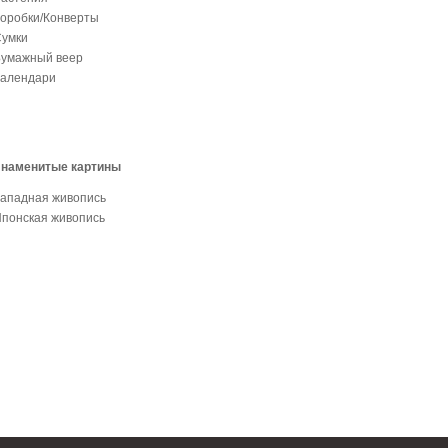
оробки/Конверты
умки
умажный веер
алендари
Знаменитые картины
ападная живопись
понская живопись