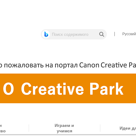
Русский
и
Играем и
Идеи д
тво
учимся