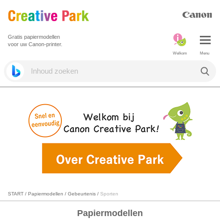
Gratis papiermodellen
voor uw Canon-printer.
Welkom
Menu
START
/
Papiermodellen
/
Gebeurtenis
/
Sporten
Papiermodellen