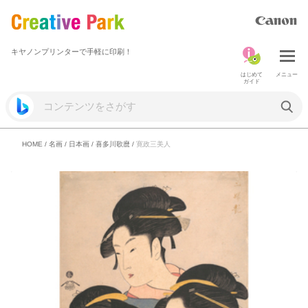
キヤノンプリンターで手軽に印刷！
はじめて
メニュー
ガイド
HOME
/
名画
/
日本画
/
喜多川歌麿
/
寛政三美人