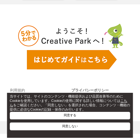
利用規約
プライバシーポリシー
当サイトでは、サイトのコンテンツ・機能提供および品質改善等のために
Cookie設定
ソフトウェアライセンス情報
Cookieを使用しています。Cookieの使用に関する詳しい情報については
こち
ら
をご確認ください。「同意しない」を選択された場合、コンテンツ・機能の
提供に必須なCookieの記録・保存のみ行います。
お問い合わせ
同意する
同意しない
このページのトップへ