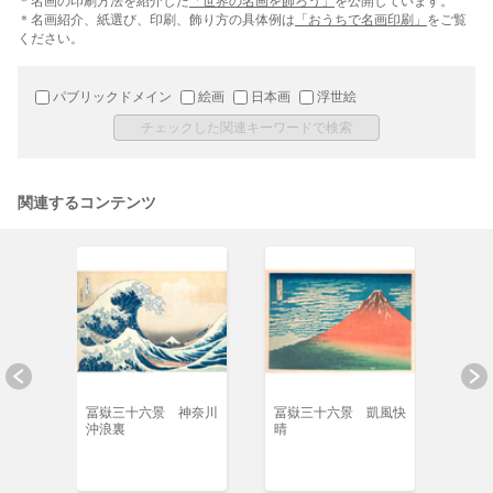
＊名画の印刷方法を紹介した
「世界の名画を飾ろう」
を公開しています。
＊名画紹介、紙選び、印刷、飾り方の具体例は
「おうちで名画印刷」
をご覧
ください。
パブリックドメイン
絵画
日本画
浮世絵
関連するコンテンツ
次之内
冨嶽三十六景 神奈川
冨嶽三十六景 凱風快
諸國
沖浪裏
晴
山 