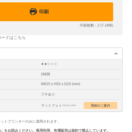
印刷
印刷枚数：2 (7.1MB)
ンロードはこちら
★★☆☆☆
2時間
W625 x H93 x D20 (mm)
フチあり
マットフォトペーパー
ェットプリンターのみに適用されます。
約」をお読みください。商用利用、有償販売は規約で禁止しています。