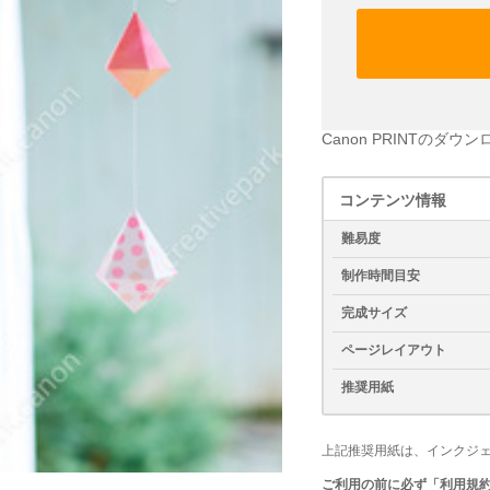
Canon PRINTのダウ
コンテンツ情報
難易度
制作時間目安
完成サイズ
ページレイアウト
推奨用紙
上記推奨用紙は、インクジ
ご利用の前に必ず「利用規