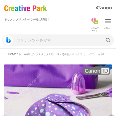
キヤノンプリンターで手軽に印刷！
はじめて
メニュー
ガイド
HOME
/
ホーム&リビング
/
ボックス/ケース
/
その他
/
ボックス（カップケーキ 02）