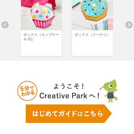
スキー
ボックス（カップケー
ボックス（ドーナツ）
ボッ
キ 01）
ーム