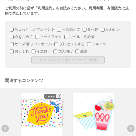
ご利用の前に必ず「利用規約」をお読みください。商用利用、有償販売は規
約で禁止しています。
ちょっとしたプレゼント
一言添えて
食べ物
かわいい
心をこめて
マットフォト
レベル：初心者
サイズ感:ソフトボール
プレゼントする
フルーツ
おしゃれ
イエロー
大人向け
感謝
関連するコンテンツ