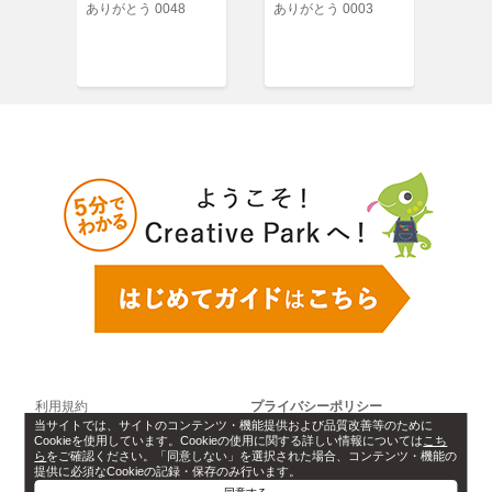
パック
ありがとう 0048
ありがとう 0003
ポッ
/マル
(ク
利用規約
プライバシーポリシー
当サイトでは、サイトのコンテンツ・機能提供および品質改善等のために
Cookieを使用しています。Cookieの使用に関する詳しい情報については
こち
Cookie設定
ソフトウェアライセンス情報
ら
をご確認ください。「同意しない」を選択された場合、コンテンツ・機能の
提供に必須なCookieの記録・保存のみ行います。
お問い合わせ