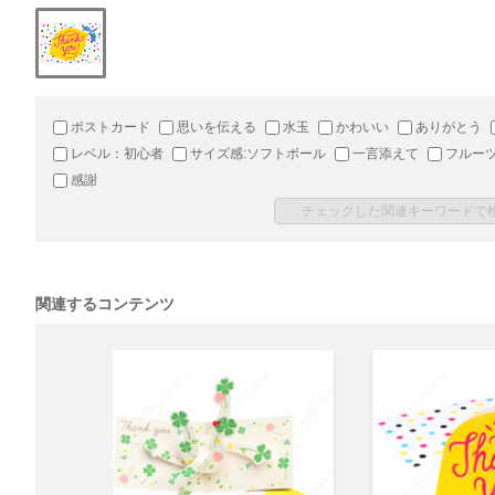
ポストカード
思いを伝える
水玉
かわいい
ありがとう
レベル：初心者
サイズ感:ソフトボール
一言添えて
フルー
感謝
関連するコンテンツ