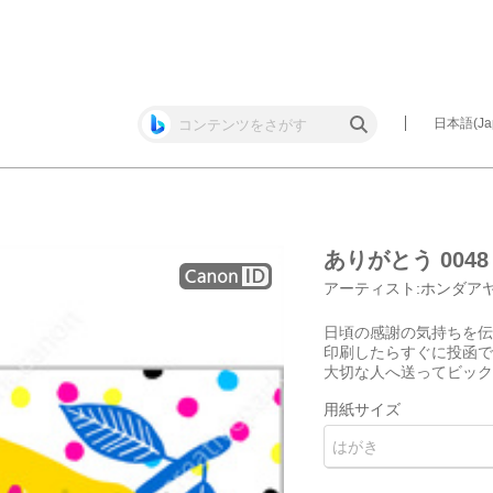
日本語(Jap
ありがとう 0048
アーティスト:
ホンダア
日頃の感謝の気持ちを伝
印刷したらすぐに投函で
大切な人へ送ってビック
用紙サイズ
はがき