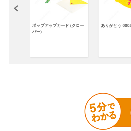
02
ポップアップカード (クロー
ありがとう 000
バー)