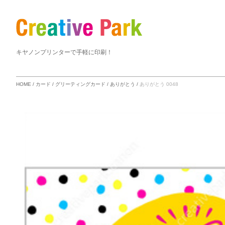
キヤノンプリンターで手軽に印刷！
HOME
/
カード
/
グリーティングカード
/
ありがとう
/
ありがとう 0048