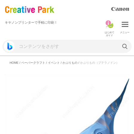
キヤノンプリンターで手軽に印刷！
はじめて
メニュー
ガイド
HOME
/
ペーパークラフト
/
イベント
/
かぶりもの
/
かぶりもの（プテラノドン）