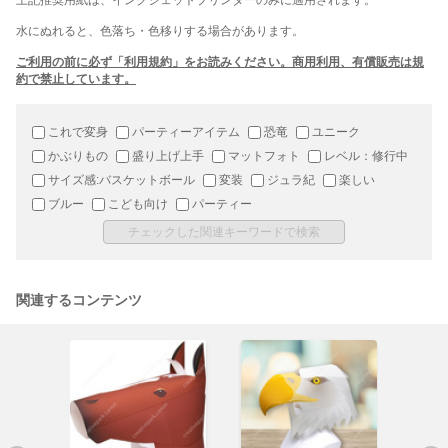
上記推奨用紙は、インクジェットプリンターのみに適用されます。
水にぬれると、色落ち・色移りする場合があります。
ご利用の前に必ず「利用規約」をお読みください。商用利用、有償販売は規
約で禁止しています。
これで変身
パーティーアイテム
恐竜
ユニーク
かぶりもの
盛り上げ上手
マットフォト
レベル：修行中
サイズ感:バスケットボール
変装
ジュラ紀
楽しい
ブルー
こども向け
パーティー
関連するコンテンツ