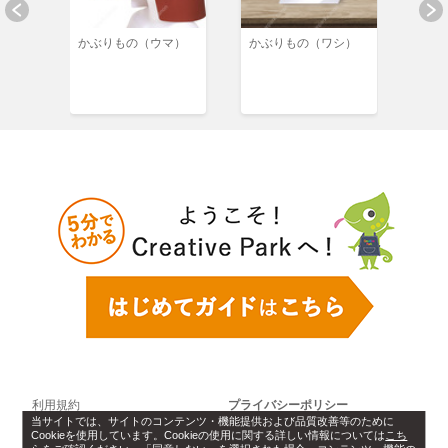
 (ド
かぶりもの（ウマ）
かぶりもの（ワシ）
かぶ
)
サウ
利用規約
プライバシーポリシー
当サイトでは、サイトのコンテンツ・機能提供および品質改善等のために
Cookieを使用しています。Cookieの使用に関する詳しい情報については
こち
Cookie設定
ソフトウェアライセンス情報