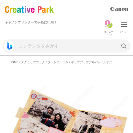
キヤノンプリンターで手軽に印刷！
はじめて
メニュー
ガイド
HOME
/
スクラップブック
/
フォトアルバム
/
ポップアップアルバム
/
入学式