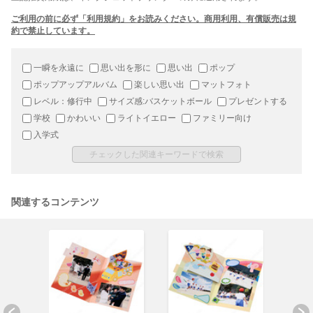
ご利用の前に必ず「利用規約」をお読みください。商用利用、有償販売は規
約で禁止しています。
一瞬を永遠に
思い出を形に
思い出
ポップ
ポップアップアルバム
楽しい思い出
マットフォト
レベル：修行中
サイズ感:バスケットボール
プレゼントする
学校
かわいい
ライトイエロー
ファミリー向け
入学式
関連するコンテンツ