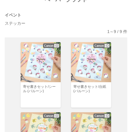
イベント
ステッカー
1～
9
/
9
件
寄せ書きセット/シー
寄せ書きセット/台紙
ル (バルーン)
(バルーン)