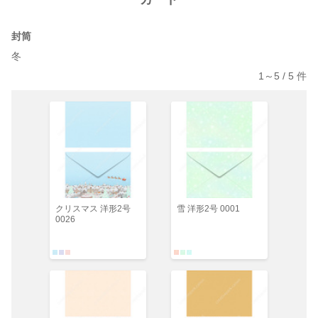
封筒
冬
1～
5
/
5
件
クリスマス 洋形2号
雪 洋形2号 0001
0026