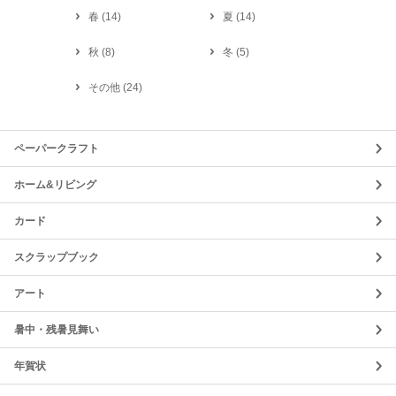
春
(
14
)
夏
(
14
)
秋
(
8
)
冬
(
5
)
その他
(
24
)
ペーパークラフト
ホーム&リビング
カード
スクラップブック
アート
暑中・残暑見舞い
年賀状