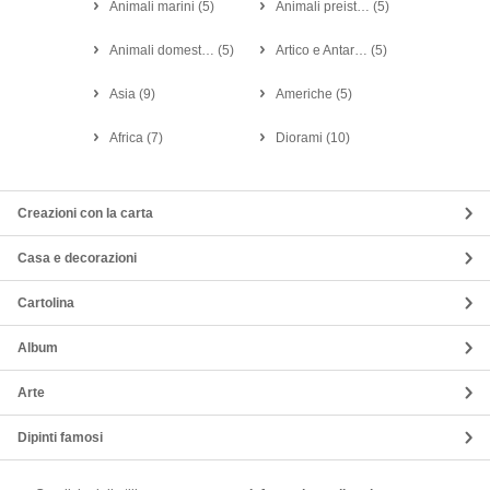
Animali marini
(
5
)
Animali preist…
(
5
)
Animali domest…
(
5
)
Artico e Antar…
(
5
)
Asia
(
9
)
Americhe
(
5
)
Africa
(
7
)
Diorami
(
10
)
Creazioni con la carta
Casa e decorazioni
Cartolina
Album
Arte
Dipinti famosi