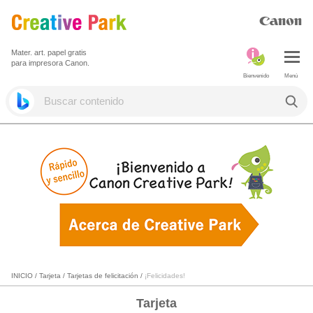
Mater. art. papel gratis
para impresora Canon.
Bienvenido
Menú
INICIO
/
Tarjeta
/
Tarjetas de felicitación
/
¡Felicidades!
Tarjeta