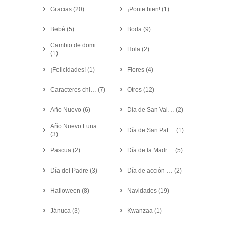
Gracias
(
20
)
¡Ponte bien!
(
1
)
Bebé
(
5
)
Boda
(
9
)
Cambio de domi…
Hola
(
2
)
(
1
)
¡Felicidades!
(
1
)
Flores
(
4
)
Caracteres chi…
(
7
)
Otros
(
12
)
Año Nuevo
(
6
)
Día de San Val…
(
2
)
Año Nuevo Luna…
Día de San Pat…
(
1
)
(
3
)
Pascua
(
2
)
Día de la Madr…
(
5
)
Día del Padre
(
3
)
Día de acción …
(
2
)
Halloween
(
8
)
Navidades
(
19
)
Jánuca
(
3
)
Kwanzaa
(
1
)