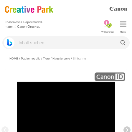
Kostenloses Papiermodell-
mater. f. Canon-Drucker.
Willkommen
Menü
HOME
/
Papiermodelle
/
Tiere
/
Haustierserie
/
Shiba Inu