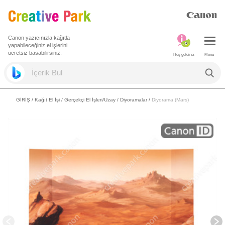
Canon yazıcınızla kağıtla
yapabileceğiniz el işlerini
ücretsiz basabilirsiniz.
Hoş geldiniz
Menü
GİRİŞ
/
Kağıt El İşi
/
Gerçekçi El İşleri/Uzay
/
Diyoramalar
/
Diyorama (Mars)