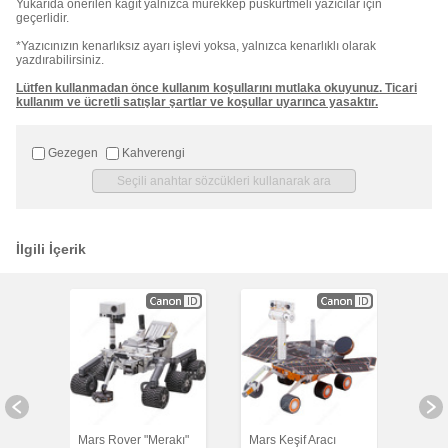
Yukarıda önerilen kağıt yalnızca mürekkep püskürtmeli yazıcılar için
geçerlidir.
*Yazıcınızın kenarlıksız ayarı işlevi yoksa, yalnızca kenarlıklı olarak
yazdırabilirsiniz.
Lütfen kullanmadan önce kullanım koşullarını mutlaka okuyunuz. Ticari
kullanım ve ücretli satışlar şartlar ve koşullar uyarınca yasaktır.
Gezegen
Kahverengi
İlgili İçerik
Mars Rover "Merakı"
Mars Keşif Aracı
Otuz 