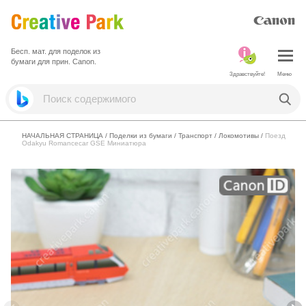
Бесп. мат. для поделок из
бумаги для прин. Canon.
Здравствуйте!
Меню
НАЧАЛЬНАЯ СТРАНИЦА
/
Поделки из бумаги
/
Транспорт
/
Локомотивы
/
Поезд
Odakyu Romancecar GSE Миниатюра