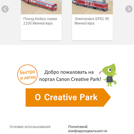
250
Поезд Keikyu серии
Электровоз EF81 95
Элек
2100 Миниатюра
Миниатюра
"Хая
сети
Мин
Условия использования
Политикой
конфиденциальности