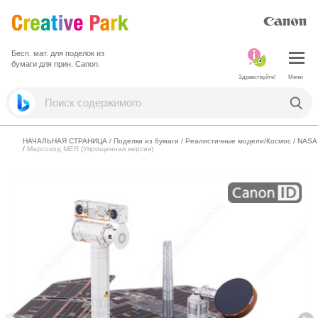
Бесп. мат. для поделок из
бумаги для прин. Canon.
Здравствуйте!
Меню
НАЧАЛЬНАЯ СТРАНИЦА
/
Поделки из бумаги
/
Реалистичные модели/Космос
/
NASA
/
Марсоход MER (Упрощенная версия)