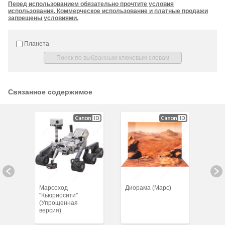
Перед использованием обязательно прочтите условия
использования. Коммерческое использование и платные продажи
запрещены условиями.
Планета
Связанное содержимое
00 —
Марсоход
Диорама (Марс)
T-38
"Кьюриосити"
(Упр
(Упрощенная
верс
версия)