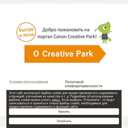
Условия использования
Политикой
конфиденциальности
Этот сайт использует файлы cookie для предоставления его содержимого
Настройки файлов cookie
Информация о лицензии на
и функций, улучшения их качества и т. д. Подробнее об использовании
программное обеспечение
файлов cookie можно узнать
здесь
. Если выбрать "Отклонить", то будут
записываться и храниться только файлы cookie, необходимые для
предоставления содержимого и функций сайта.
Связаться с нами
Принять
Отклонить
Начало страницы