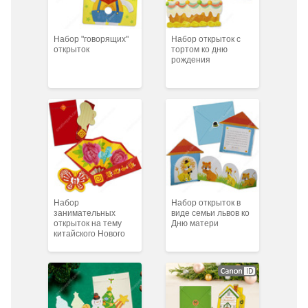
Набор "говорящих"
Набор открыток с
открыток
тортом ко дню
рождения
Набор
Набор открыток в
занимательных
виде семьи львов ко
открыток на тему
Дню матери
китайского Нового
года