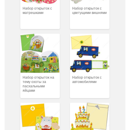
Набор открыток с
Набор открыток с
матрешками
цветущими вишнями
Набор открыток на
Набор открыток с
тему охоты за
автомобилями
пасхальными
яйцами