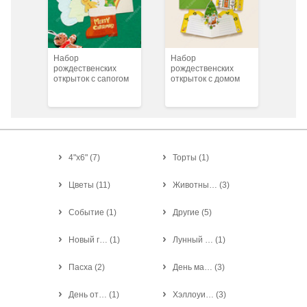
Набор
Набор
рождественских
рождественских
открыток с сапогом
открыток с домом
4"x6"
(
7
)
Торты
(
1
)
Цветы
(
11
)
Животны…
(
3
)
Событие
(
1
)
Другие
(
5
)
Новый г…
(
1
)
Лунный …
(
1
)
Пасха
(
2
)
День ма…
(
3
)
День от…
(
1
)
Хэллоуи…
(
3
)