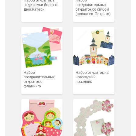
Набор открыток в
Набор
виде семьи белок ко
поздравительных
Дню матери
открыток со сгибом
(шляпа св. Патрика)
Набор
Набор открыток на
поздравительных
новогодний
открыток с
праздник
фламинго