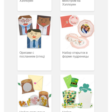
Хэллоуин
монстром на
Хэллоуин
Оригами с
Набор открыток в
посланием (отец)
форме пудреницы