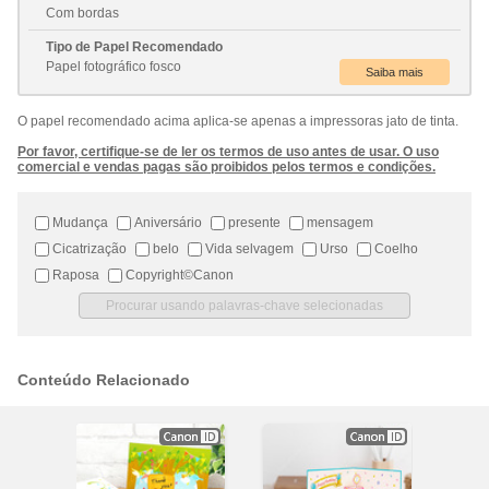
Com bordas
Tipo de Papel Recomendado
Papel fotográfico fosco
O papel recomendado acima aplica-se apenas a impressoras jato de tinta.
Por favor, certifique-se de ler os termos de uso antes de usar. O uso
comercial e vendas pagas são proibidos pelos termos e condições.
Mudança
Aniversário
presente
mensagem
Cicatrização
belo
Vida selvagem
Urso
Coelho
Raposa
Copyright©Canon
Conteúdo Relacionado