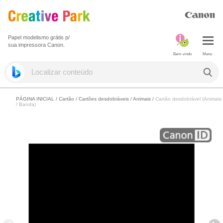
Papel modelismo grátis p/
sua impressora Canon.
Bem-vindo
Menu
PÁGINA INICIAL
/
Cartão
/
Cartões desdobráveis
/
Animais
/
Cartão desdobrável (Animais
/ Banda)