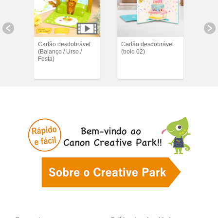
vel
Cartão desdobrável
Cartão desdobrável
Cart
)
(Balanço / Urso /
(bolo 02)
(Pai 
Festa)