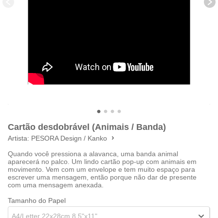
Cartão desdobrável (Animais / Banda)
Artista:
PESORA Design / Kanko
Quando você pressiona a alavanca, uma banda animal
aparecerá no palco. Um lindo cartão pop-up com animais em
movimento. Vem com um envelope e tem muito espaço para
escrever uma mensagem, então porque não dar de presente
com uma mensagem anexada.
Tamanho do Papel
A4/Letter 22x28cm 8.5"x11"