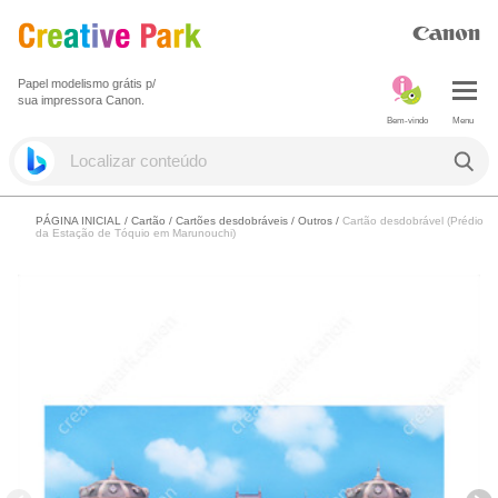
Papel modelismo grátis p/
sua impressora Canon.
Bem-vindo
Menu
PÁGINA INICIAL
/
Cartão
/
Cartões desdobráveis
/
Outros
/
Cartão desdobrável (Prédio
da Estação de Tóquio em Marunouchi)