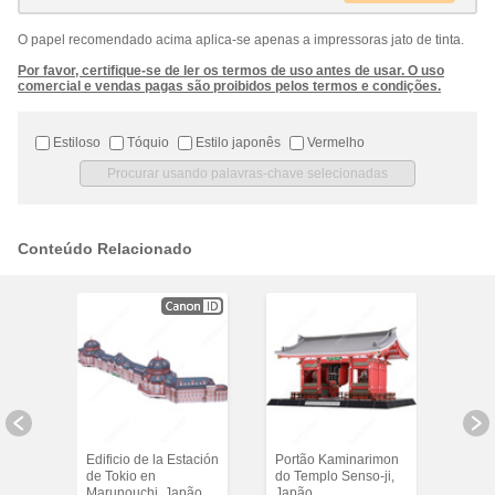
O papel recomendado acima aplica-se apenas a impressoras jato de tinta.
Por favor, certifique-se de ler os termos de uso antes de usar. O uso
comercial e vendas pagas são proibidos pelos termos e condições.
Estiloso
Tóquio
Estilo japonês
Vermelho
Conteúdo Relacionado
vel
Edificio de la Estación
Portão Kaminarimon
Port
de Tokio en
do Templo Senso-ji,
do T
Marunouchi, Japão
Japão
Japã