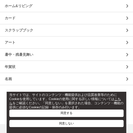
ホーム&リビング
カード
スクラップブック
アート
暑中・残暑見舞い
年賀状
名画
利用規約
プライバシーポリシー
当サイトでは、サイトのコンテンツ・機能提供および品質改善等のために
Cookieを使用しています。Cookieの使用に関する詳しい情報については
こち
ら
をご確認ください。「同意しない」を選択された場合、コンテンツ・機能の
Cookie設定
ソフトウェアライセンス情報
提供に必須なCookieの記録・保存のみ行います。
同意する
お問い合わせ
同意しない
このページのトップへ