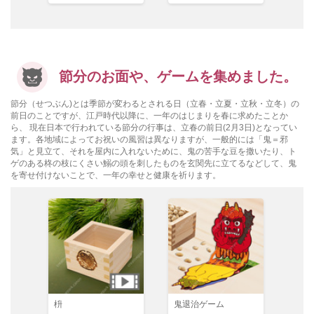
節分のお面や、ゲームを集めました。
節分（せつぶん)とは季節が変わるとされる日（立春・立夏・立秋・立冬）の
前日のことですが、江戸時代以降に、一年のはじまりを春に求めたことか
ら、 現在日本で行われている節分の行事は、立春の前日(2月3日)となってい
ます。各地域によってお祝いの風習は異なりますが、一般的には「鬼＝邪
気」と見立て、それを屋内に入れないために、鬼の苦手な豆を撒いたり、ト
ゲのある柊の枝にくさい鰯の頭を刺したものを玄関先に立てるなどして、鬼
を寄せ付けないことで、一年の幸せと健康を祈ります。
枡
鬼退治ゲーム