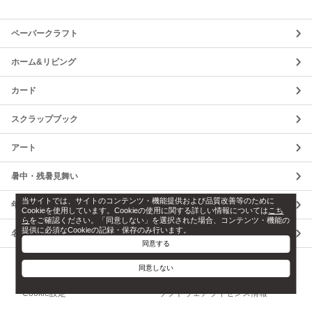
ペーパークラフト
ホーム&リビング
カード
スクラップブック
アート
暑中・残暑見舞い
当サイトでは、サイトのコンテンツ・機能提供および品質改善等のために
年賀状
Cookieを使用しています。Cookieの使用に関する詳しい情報については
こち
ら
をご確認ください。「同意しない」を選択された場合、コンテンツ・機能の
提供に必須なCookieの記録・保存のみ行います。
名画
同意する
同意しない
利用規約
プライバシーポリシー
Cookie設定
ソフトウェアライセンス情報