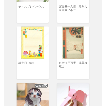
ディスプレイハウス
冨嶽三十六景 駿州片
倉茶園ノ不二
誕生日 0004
名所江戸百景 浅草金
竜山