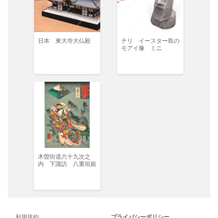
日本 東大寺大仏殿
チリ イースター島の
モアイ像 ミニ
木曽街道六十九次之
内 下諏訪 八重垣姫
利用規約
プライバシーポリシー