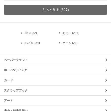
もっと見る (
327
)
学ぶ
(
32
)
あそぶ
(
287
)
パズル
(
34
)
ゲーム
(
22
)
ペーパークラフト
ホーム&リビング
カード
スクラップブック
アート
暑中・残暑見舞い