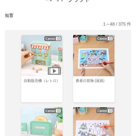
知育
1～
48
/
375
件
自動販売機（レトロ）
勇者の冒険 (迷路)