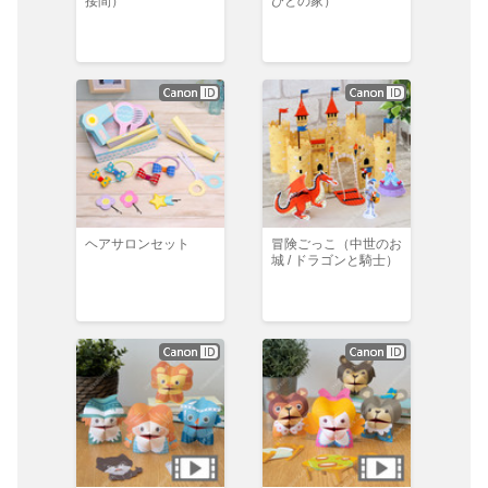
接間）
びとの家）
ヘアサロンセット
冒険ごっこ（中世のお
城 / ドラゴンと騎士）