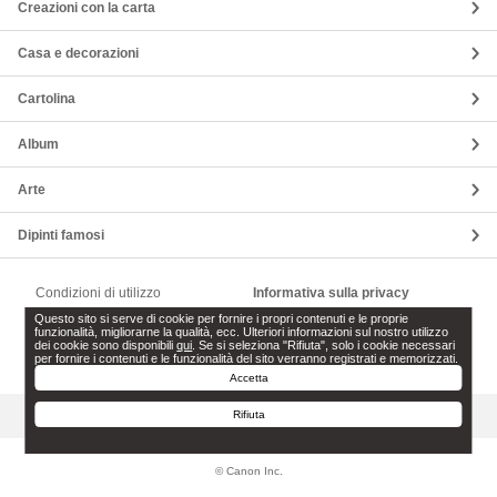
Creazioni con la carta
Casa e decorazioni
Cartolina
Album
Arte
Dipinti famosi
Condizioni di utilizzo
Informativa sulla privacy
Questo sito si serve di cookie per fornire i propri contenuti e le proprie
Impostazioni dei cookie
Informazioni sulla licenza software
funzionalità, migliorarne la qualità, ecc. Ulteriori informazioni sul nostro utilizzo
dei cookie sono disponibili
qui
. Se si seleziona "Rifiuta", solo i cookie necessari
Contattateci
per fornire i contenuti e le funzionalità del sito verranno registrati e memorizzati.
Accetta
Torna su
Rifiuta
© Canon Inc.